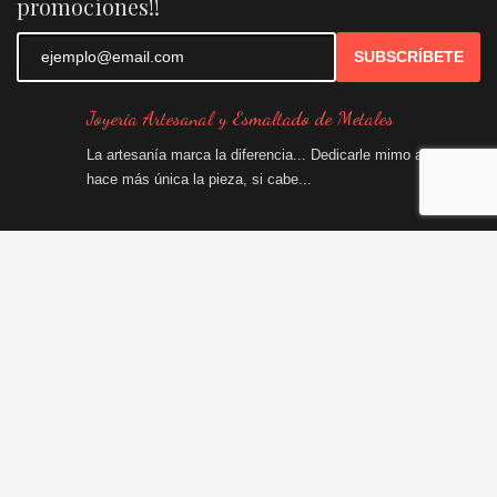
promociones!!
SUBSCRÍBETE
Joyería Artesanal y Esmaltado de Metales
La artesanía marca la diferencia... Dedicarle mimo a hacerlo,
hace más única la pieza, si cabe...
INFO
Envíos y Devoluciones
Términos y condiciones
Política de Privacidad
Política de Cookies
CONTACTO
Datos de
contacto
SÍGUENOS