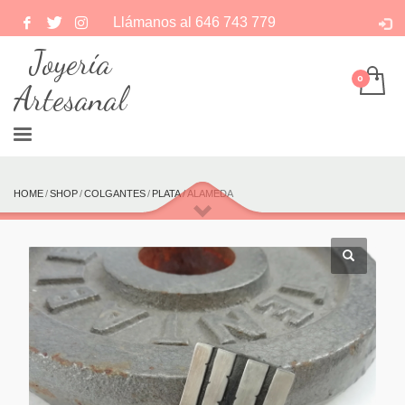
Llámanos al
646 743 779
Joyería
Artesanal
HOME
SHOP
COLGANTES
PLATA
ALAMEDA