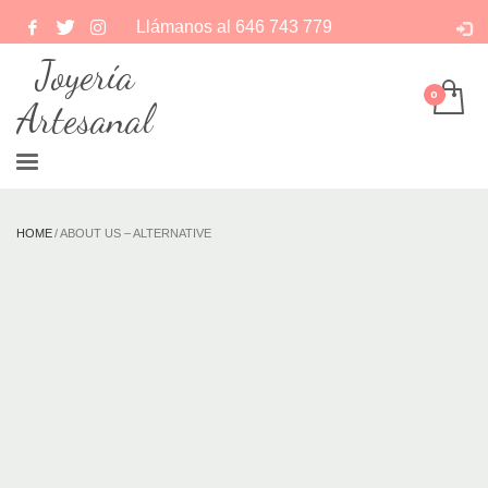
Llámanos al
646 743 779
Joyería
Artesanal
HOME
ABOUT US – ALTERNATIVE